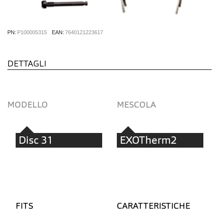
PN:
P100005315
EAN:
7640121223617
DETTAGLI
MODELLO
MESCOLA
Disc 31
EXOTherm2
FITS
CARATTERISTICHE