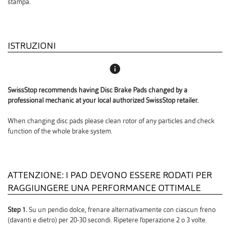
stampa.
ISTRUZIONI
info
SwissStop recommends having Disc Brake Pads changed by a
professional mechanic at your local authorized SwissStop retailer.
When changing disc pads please clean rotor of any particles and check
function of the whole brake system.
ATTENZIONE: I PAD DEVONO ESSERE RODATI PER
RAGGIUNGERE UNA PERFORMANCE OTTIMALE
Step 1.
Su un pendio dolce, frenare alternativamente con ciascun freno
(davanti e dietro) per 20-30 secondi. Ripetere l‘operazione 2 o 3 volte.