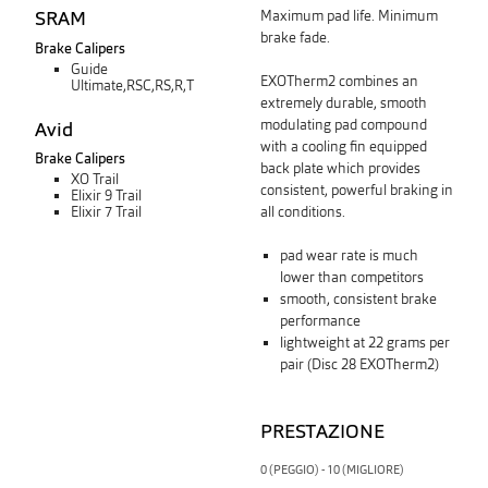
SRAM
Maximum pad life. Minimum
brake fade.
Brake Calipers
Guide
EXOTherm2 combines an
Ultimate,RSC,RS,R,T
extremely durable, smooth
modulating pad compound
Avid
with a cooling fin equipped
Brake Calipers
back plate which provides
XO Trail
consistent, powerful braking in
Elixir 9 Trail
all conditions.
Elixir 7 Trail
pad wear rate is much
lower than competitors
smooth, consistent brake
performance
lightweight at 22 grams per
pair (Disc 28 EXOTherm2)
PRESTAZIONE
0 (PEGGIO) - 10 (MIGLIORE)